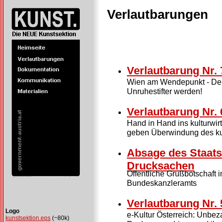
Verlautbarungen
Verlautbarung Nr. 
Wien am Wendepunkt - Der K
Unruhestifter werden!
Verlautbarung Nr. 
Hand in Hand ins kulturwir
geben Überwindung des kult
Absage des Staats
Drucksachen
Öffentliche Grußbotschaft i
Bundeskanzleramts
Verlautbarung Nr. 
Logo
e-Kultur Österreich: Unbe
kunstsektion.eps
(~80k)