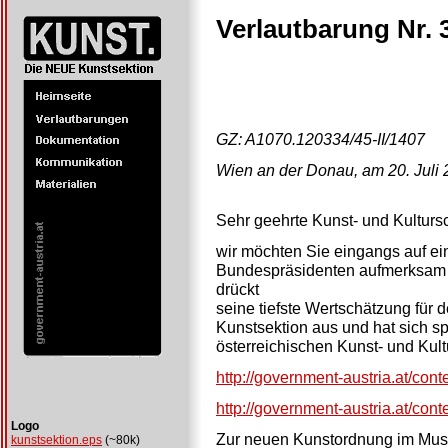
Verlautbarung Nr. 
GZ: A1070.120334/45-II/1407
Wien an der Donau, am 20. Juli
Sehr geehrte Kunst- und Kulturs
wir möchten Sie eingangs auf ei
Bundespräsidenten aufmerksam 
drückt
seine tiefste Wertschätzung für
Kunstsektion aus und hat sich spo
österreichischen Kunst- und Kul
http://government-austria.at/conte
http://government-austria.at/conten
Logo
Zur neuen Kunstordnung im Mus
kunstsektion.eps
(~80k)