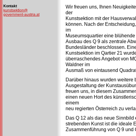
Kontakt
Wir freuen uns, Ihnen Neuigkeit
kunstsektion@
der
government-austria.at
Kunstsektion mit der Hausverwa
können. Nach der Entscheidung, 
im
Museumsquartier eine blühende 
Ausbau des Q 9 als zentrale Abwi
Bundesländer beschlossen. Eine
Kunstsektion im Qartier 21 wur
überraschendes Angebot von MQ
Waldner im
Ausmaß von eintausend Quadrat
Darüber hinaus wurden weitere
Ausgestaltung der Kunstausübun
freuen uns, in diesem Zusammen
einen neuen Hort des künstleri
einem
neu regierten Österreich zu verl
Das Q 12 als das neue Sinnbild e
strebenden Kunst ist die ideale 
Zusammenführung von Q 9 und Q 1